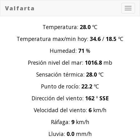
Valfarta
Toggl
navig
Temperatura:
28.0
ºC
Temperatura max/min hoy:
34.6
/
18.5
ºC
Humedad:
71
%
Presión nivel del mar:
1016.8
mb
Sensación térmica:
28.0
ºC
Punto de rocío:
22.2
ºC
Dirección del viento:
162
º
SSE
Velocidad del viento:
6
km/h
Ráfaga:
9
km/h
Lluvia:
0.0
mm/h